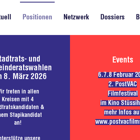
tuell
Positionen
Netzwerk
Dossiers
B
tadtrats- und
Events
inderatswahlen
6.7.8 Februar 2
 8. März 2026
2. PostVAC
ir treten in allen
Filmfestival
Kreisen mit 4
im Kino Stüssih
dtratskandidaten &
mehr Infos au
nem Stapikandidat
www.postvacfilm
an!
nterstütze unsere