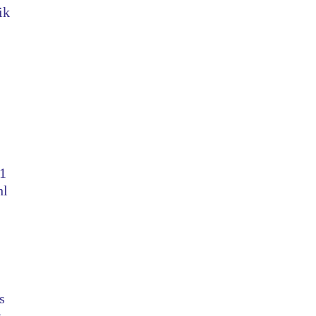
ik
21
hl
s