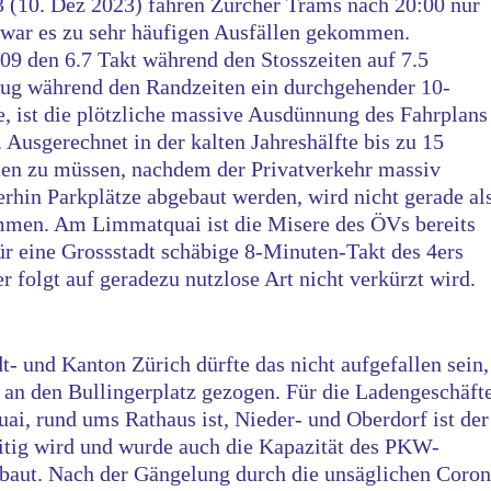
 (10. Dez 2023) fahren Zürcher Trams nach 20:00 nur
 war es zu sehr häufigen Ausfällen gekommen.
9 den 6.7 Takt während den Stosszeiten auf 7.5
zug während den Randzeiten ein durchgehender 10-
, ist die plötzliche massive Ausdünnung des Fahrplans
. Ausgerechnet in der kalten Jahreshälfte bis zu 15
ten zu müssen, nachdem der Privatverkehr massiv
erhin Parkplätze abgebaut werden, wird nicht gerade al
men. Am Limmatquai ist die Misere des ÖVs bereits
ür eine Grossstadt schäbige 8-Minuten-Takt des 4ers
r folgt auf geradezu nutzlose Art nicht verkürzt wird.
- und Kanton Zürich dürfte das nicht aufgefallen sein,
m an den Bullingerplatz gezogen. Für die Ladengeschäft
i, rund ums Rathaus ist, Nieder- und Oberdorf ist der
itig wird und wurde auch die Kapazität des PKW-
baut. Nach der Gängelung durch die unsäglichen Coron