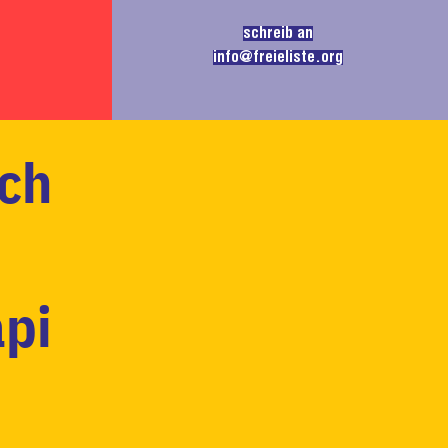
schreib an
info@freieliste.org
ich
api