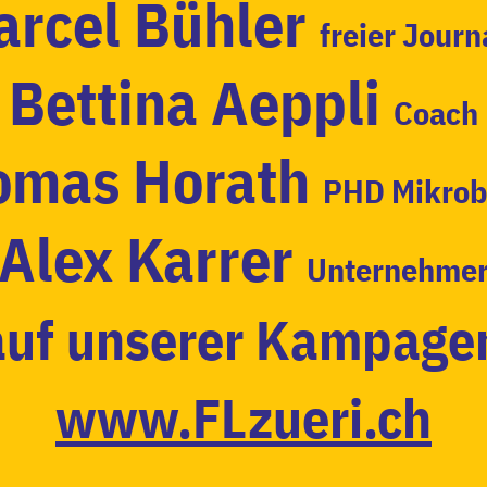
arcel Bühler
freier Journ
Bettina Aeppli
Coach
omas Horath
PHD Mikrob
Alex Karrer
Unternehme
auf unserer Kampagen
www.FLzueri.ch