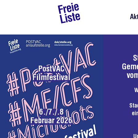
Ak
S
Geme
PostVAC
vom
Filmfestival
W
Sta
6./7./.8
ei
Februar 2026
U