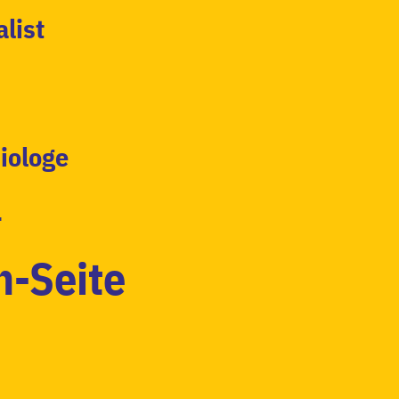
alist
iologe
r
-Seite