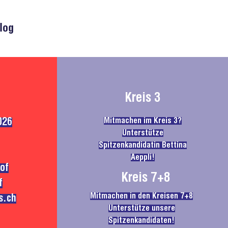
log
Kreis 3
Mitmachen im Kreis 3?
026
Unterstütze
Spitzenkandidatin Bettina
Aeppli!
of
Kreis 7+8
f
Mitmachen in den Kreisen 7+8
s.ch
Unterstütze unsere
Spitzenkandidaten!