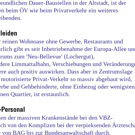
ndlichen Dauer-Baustellen in der Altstadt, ist der
en beim ÖV wie beim Privatverkehr ein weiteres
eibenden.
leiden
er reinen Wohnoase ohne Gewerbe, Restaurants und
ich gibt es seit Inbetriebenahme der Europa-Allee un
trums zum 'Neu-Bellevue' (Lochergut),
dere Limmattalbahn, Verschiebungen und Veränderung
iere auch positiv auswirken. Dass aber in Zentrumslage
d motorisierte Privat-Verkehr so massiv abgebaut wird,
erbe und Gehbehinderte, ohne Einbezug oder wenigsten
en Quartier, ist erstaunlich.
-Personal
en der massiven Krankenstände bei den VBZ-
ich von den Komplizen bei der verpieksenden Ärztesch
e von BAG bis zur Bundesanwaltschaft durch.