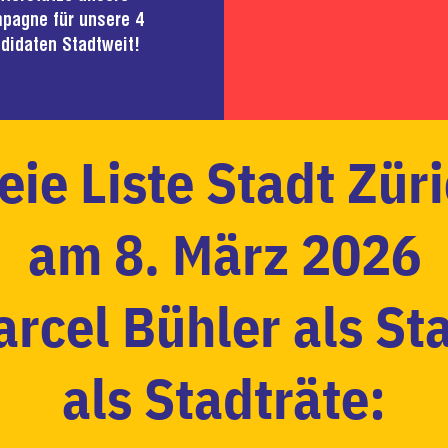
pagne für unsere 4
didaten Stadtweit!
eie Liste Stadt Zür
am 8. März 2026
rcel Bühler als St
als Stadträte: