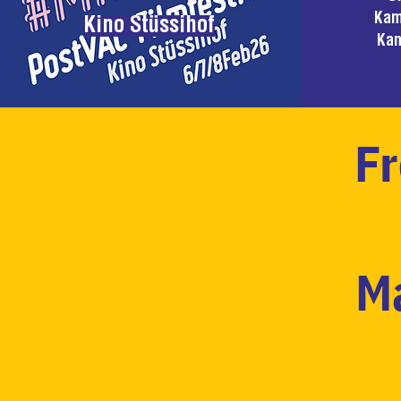
Kam
Kino Stüssihof
Kan
Fr
Ma