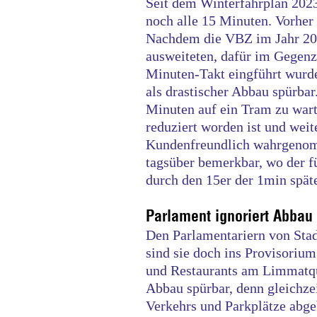
Seit dem Winterfahrplan 2023
noch alle 15 Minuten. Vorher
Nachdem die VBZ im Jahr 200
ausweiteten, dafür im Gegen
Minuten-Takt eingführt wurde
als drastischer Abbau spürbar
Minuten auf ein Tram zu war
reduziert worden ist und weit
Kundenfreundlich wahrgenom
tagsüber bemerkbar, wo der f
durch den 15er der 1min späte
Parlament ignoriert Abbau
Den Parlamentariern von Stadt
sind sie doch ins Provisoriu
und Restaurants am Limmatqua
Abbau spürbar, denn gleichze
Verkehrs und Parkplätze abge