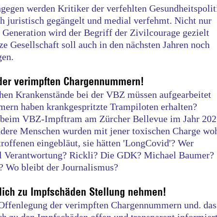
ngegen werden Kritiker der verfehlten Gesundheitspolit
h juristisch gegängelt und medial verfehmt. Nicht nur
Generation wird der Begriff der Zivilcourage gezielt
ze Gesellschaft soll auch in den nächsten Jahren noch
gen.
 der verimpften Chargennummern!
hen Krankenstände bei der VBZ müssen aufgearbeitet
rn haben krankgespritzte Trampiloten erhalten?
. beim VBZ-Impftram am Zürcher Bellevue im Jahr 20
andere Menschen wurden mit jener toxischen Charge wo
roffenen eingebläut, sie hätten 'LongCovid'? Wer
el Verantwortung? Rickli? Die GDK? Michael Baumer?
? Wo bleibt der Journalismus?
ich zu Impfschäden Stellung nehmen!
e Offenlegung der verimpften Chargennummern und. das