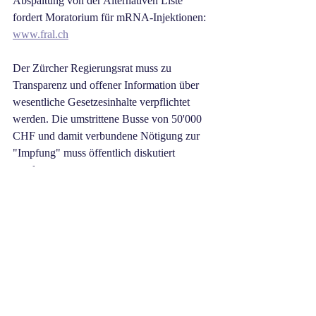
Abspaltung von der Alternativen Liste 
fordert Moratorium für mRNA-Injektionen:
www.fral.ch
Der Zürcher Regierungsrat muss zu 
Transparenz und offener Information über 
wesentliche Gesetzesinhalte verpflichtet 
werden. Die umstrittene Busse von 50'000 
CHF und damit verbundene Nötigung zur 
"Impfung" muss öffentlich diskutiert 
werden. 
Ebenso ist die kantonale Vernehmlassung 
mit vollständigen Unterlagen nachzuholen:
https://abfschweiz.ch/gesundheitsgesetz-zh
Pressemitteilung ABF Schweiz
https://abfschweiz.ch/wp-
content/uploads/Medienmitteilung-ABF-
Schweiz-12.04.26-.pdf