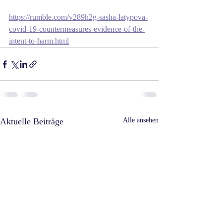
https://rumble.com/v289h2g-sasha-latypova-
covid-19-countermeasures-evidence-of-the-
intent-to-harm.html
Aktuelle Beiträge
Alle ansehen